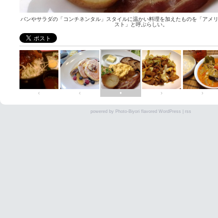
パンやサラダの「コンチネンタル」スタイルに温かい料理を加えたものを「アメ
スト」と呼ぶらしい。
‹
‹
•
›
›
powered by
Photo-Biyori
flavored
WordPress
|
rss